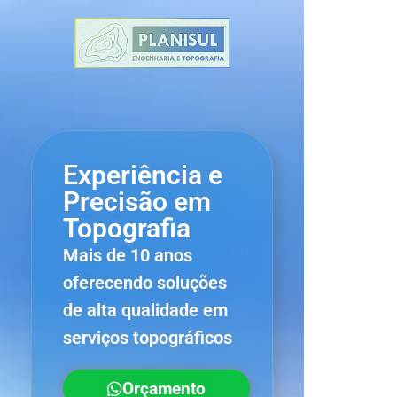
Experiência e
Precisão em
Topografia
Mais de 10 anos
oferecendo soluções
de alta qualidade em
serviços topográficos
Orçamento