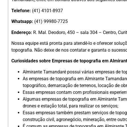
Telefone:
(41) 4101-8937
Whatsapp:
(41) 99980-7725
Endereço:
R. Mal. Deodoro, 450 – sala 304 – Centro, Curi
Nossa equipe está pronta para atendê-lo e oferecer sol
topografia. Não deixe de nos contatar e garanta o suces
Curiosidades sobre Empresas de topografia em Almira
Almirante Tamandaré possui várias empresas de top
As empresas de topografia em Almirante Tamandaré
topográfico, demarcação de terrenos, locação de obra
Essas empresas contam com profissionais experient
Algumas empresas de topografia em Almirante Ta
drones e estação total, para realizar os serviços;
Essas empresas também prestam serviços de topogra
construção civil, agronegócio, mineração, entre outr
É comum as empresas de topografia em Almirante T