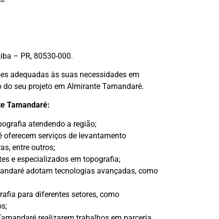
tiba – PR, 80530-000.
uções adequadas às suas necessidades em
so do seu projeto em Almirante Tamandaré.
nte Tamandaré:
ografia atendendo a região;
 oferecem serviços de levantamento
s, entre outros;
es e especializados em topografia;
mandaré adotam tecnologias avançadas, como
fia para diferentes setores, como
os;
amandaré realizarem trabalhos em parceria