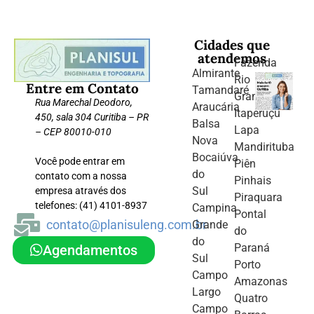
Cidades que
atendemos
Fazenda
Almirante
Rio
Entre em Contato
Tamandaré
Grande
Rua Marechal Deodoro,
Araucária
Itaperuçu
450, sala 304 Curitiba – PR
Balsa
Lapa
– CEP 80010-010
Nova
Mandirituba
Bocaiúva
Você pode entrar em
Piên
do
contato com a nossa
Pinhais
Sul
empresa através dos
Piraquara
telefones: (41) 4101-8937
Campina
Pontal
contato@planisuleng.com.br
Grande
do
do
Paraná
Agendamentos
Sul
Porto
Campo
Amazonas
Largo
Quatro
Campo