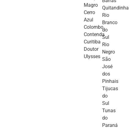
Barras
Magro
Quitandinha
Cerro
Rio
Azul
Branco
Colombo
do
Contenda
Sul
Curitiba
Rio
Doutor
Negro
Ulysses
São
José
dos
Pinhais
Tijucas
do
Sul
Tunas
do
Paraná