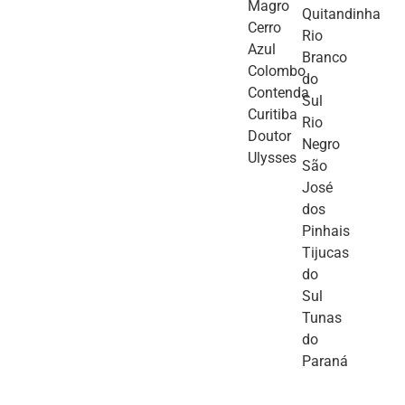
Magro
Quitandinha
Cerro
Rio
Azul
Branco
Colombo
do
Contenda
Sul
Curitiba
Rio
Doutor
Negro
Ulysses
São
José
dos
Pinhais
Tijucas
do
Sul
Tunas
do
Paraná