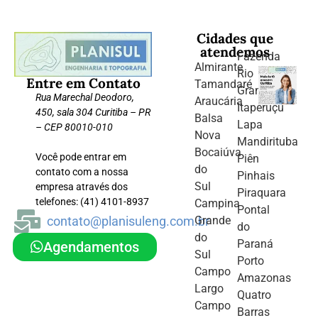
Cidades que
atendemos
Fazenda
Almirante
Rio
Entre em Contato
Tamandaré
Grande
Rua Marechal Deodoro,
Araucária
Itaperuçu
450, sala 304 Curitiba – PR
Balsa
Lapa
– CEP 80010-010
Nova
Mandirituba
Bocaiúva
Você pode entrar em
Piên
do
contato com a nossa
Pinhais
Sul
empresa através dos
Piraquara
telefones: (41) 4101-8937
Campina
Pontal
contato@planisuleng.com.br
Grande
do
do
Paraná
Agendamentos
Sul
Porto
Campo
Amazonas
Largo
Quatro
Campo
Barras