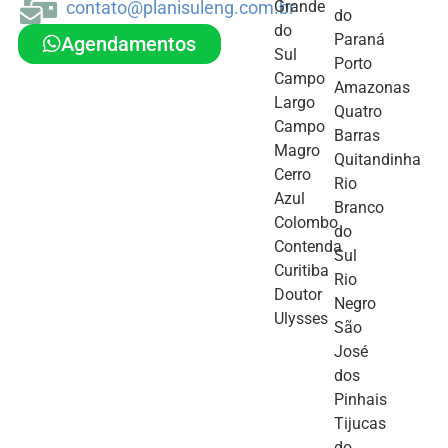
contato@planisuleng.com.br
Grande
do
do
Paraná
Agendamentos
Sul
Porto
Campo
Amazonas
Largo
Quatro
Campo
Barras
Magro
Quitandinha
Cerro
Rio
Azul
Branco
Colombo
do
Contenda
Sul
Curitiba
Rio
Doutor
Negro
Ulysses
São
José
dos
Pinhais
Tijucas
do