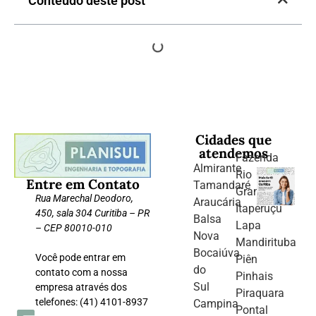
Conteúdo deste post
Cidades que
atendemos
Fazenda
Almirante
Rio
Entre em Contato
Tamandaré
Grande
Rua Marechal Deodoro,
Araucária
Itaperuçu
450, sala 304 Curitiba – PR
Balsa
Lapa
– CEP 80010-010
Nova
Mandirituba
Bocaiúva
Você pode entrar em
Piên
do
contato com a nossa
Pinhais
Sul
empresa através dos
Piraquara
telefones: (41) 4101-8937
Campina
Pontal