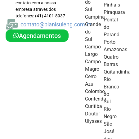
do
contato com a nossa
Pinhais
Sul
empresa através dos
Piraquara
telefones: (41) 4101-8937
Campina
Pontal
contato@planisuleng.com.br
Grande
do
do
Paraná
Agendamentos
Sul
Porto
Campo
Amazonas
Largo
Quatro
Campo
Barras
Magro
Quitandinha
Cerro
Rio
Azul
Branco
Colombo
do
Contenda
Sul
Curitiba
Rio
Doutor
Negro
Ulysses
São
José
dos