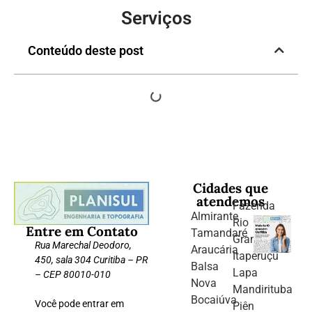
Serviços
Conteúdo deste post
Cidades que
atendemos
Fazenda
Almirante
Rio
Entre em Contato
Tamandaré
Grande
Rua Marechal Deodoro,
Araucária
Itaperuçu
450, sala 304 Curitiba – PR
Balsa
Lapa
– CEP 80010-010
Nova
Mandirituba
Bocaiúva
Você pode entrar em
Piên