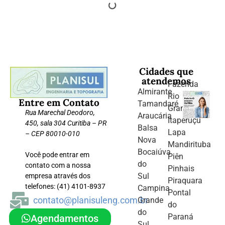
Cidades que
atendemos
Fazenda
Almirante
Rio
Entre em Contato
Tamandaré
Grande
Rua Marechal Deodoro,
Araucária
Itaperuçu
450, sala 304 Curitiba – PR
Balsa
Lapa
– CEP 80010-010
Nova
Mandirituba
Bocaiúva
Você pode entrar em
Piên
do
contato com a nossa
Pinhais
Sul
empresa através dos
Piraquara
telefones: (41) 4101-8937
Campina
Pontal
contato@planisuleng.com.br
Grande
do
do
Paraná
Agendamentos
Sul