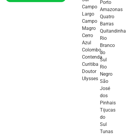
Porto
Campo
Amazonas
Largo
Quatro
Campo
Barras
Magro
Quitandinha
Cerro
Rio
Azul
Branco
Colombo
do
Contenda
Sul
Curitiba
Rio
Doutor
Negro
Ulysses
São
José
dos
Pinhais
Tijucas
do
Sul
Tunas