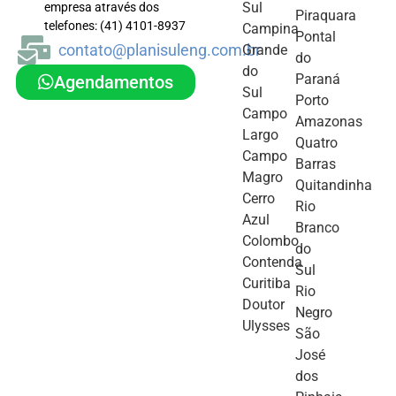
Sul
empresa através dos
Piraquara
telefones: (41) 4101-8937
Campina
Pontal
contato@planisuleng.com.br
Grande
do
do
Paraná
Agendamentos
Sul
Porto
Campo
Amazonas
Largo
Quatro
Campo
Barras
Magro
Quitandinha
Cerro
Rio
Azul
Branco
Colombo
do
Contenda
Sul
Curitiba
Rio
Doutor
Negro
Ulysses
São
José
dos