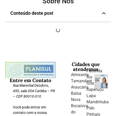
Sobre Nós
Conteúdo deste post
Cidades que
atendemos
Fazenda
Almirante
Rio
Entre em Contato
Tamandaré
Grande
Rua Marechal Deodoro,
Araucária
Itaperuçu
450, sala 304 Curitiba – PR
Balsa
Lapa
– CEP 80010-010
Nova
Mandirituba
Bocaiúva
Você pode entrar em
Piên
do
contato com a nossa
Pinhais