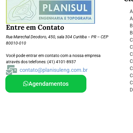
A
A
Entre em Contato
B
B
Rua Marechal Deodoro, 450, sala 304 Curitiba – PR – CEP
C
80010-010
C
C
Você pode entrar em contato com a nossa empresa
C
através dos telefones: (41) 4101-8937
C
contato@planisuleng.com.br
C
C
Agendamentos
D