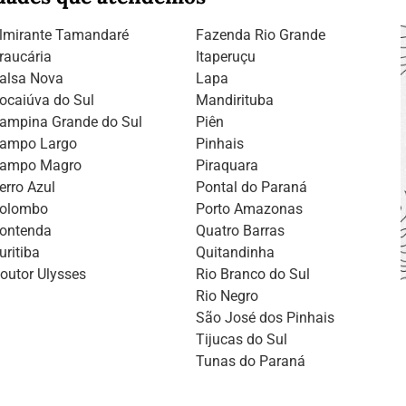
lmirante Tamandaré
Fazenda Rio Grande
raucária
Itaperuçu
alsa Nova
Lapa
ocaiúva do Sul
Mandirituba
ampina Grande do Sul
Piên
ampo Largo
Pinhais
ampo Magro
Piraquara
erro Azul
Pontal do Paraná
olombo
Porto Amazonas
ontenda
Quatro Barras
uritiba
Quitandinha
outor Ulysses
Rio Branco do Sul
Rio Negro
São José dos Pinhais
Tijucas do Sul
Tunas do Paraná