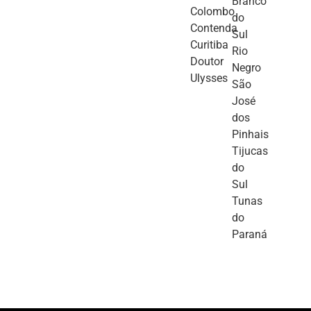
Branco
Colombo
do
Contenda
Sul
Curitiba
Rio
Doutor
Negro
Ulysses
São
José
dos
Pinhais
Tijucas
do
Sul
Tunas
do
Paraná