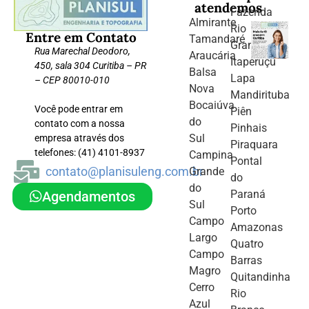
atendemos
Fazenda
Almirante
Rio
Entre em Contato
Tamandaré
Grande
Rua Marechal Deodoro,
Araucária
Itaperuçu
450, sala 304 Curitiba – PR
Balsa
Lapa
– CEP 80010-010
Nova
Mandirituba
Bocaiúva
Você pode entrar em
Piên
do
contato com a nossa
Pinhais
Sul
empresa através dos
Piraquara
telefones: (41) 4101-8937
Campina
Pontal
contato@planisuleng.com.br
Grande
do
do
Paraná
Agendamentos
Sul
Porto
Campo
Amazonas
Largo
Quatro
Campo
Barras
Magro
Quitandinha
Cerro
Rio
Azul