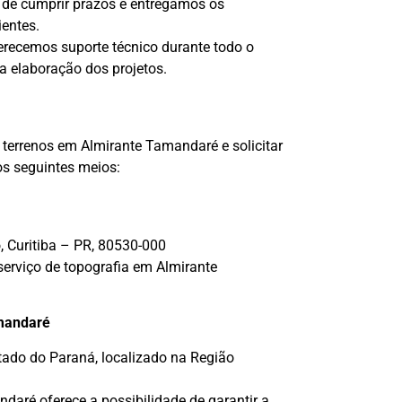
de cumprir prazos e entregamos os
ientes.
erecemos suporte técnico durante todo o
a elaboração dos projetos.
terrenos em Almirante Tamandaré e solicitar
os seguintes meios:
, Curitiba – PR, 80530-000
serviço de topografia em Almirante
amandaré
ado do Paraná, localizado na Região
daré oferece a possibilidade de garantir a