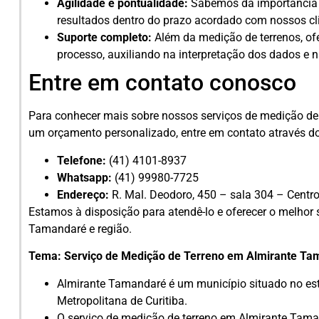
Agilidade e pontualidade:
Sabemos da importância 
resultados dentro do prazo acordado com nossos cl
Suporte completo:
Além da medição de terrenos, of
processo, auxiliando na interpretação dos dados e n
Entre em contato conosco
Para conhecer mais sobre nossos serviços de medição de 
um orçamento personalizado, entre em contato através d
Telefone:
(41) 4101-8937
Whatsapp:
(41) 99980-7725
Endereço:
R. Mal. Deodoro, 450 – sala 304 – Centro
Estamos à disposição para atendê-lo e oferecer o melhor 
Tamandaré e região.
Tema: Serviço de Medição de Terreno em Almirante T
Almirante Tamandaré é um município situado no est
Metropolitana de Curitiba.
O serviço de medição de terreno em Almirante Taman