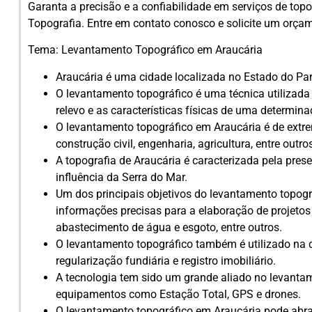
Garanta a precisão e a confiabilidade em serviços de top
Topografia. Entre em contato conosco e solicite um orça
Tema: Levantamento Topográfico em Araucária
Araucária é uma cidade localizada no Estado do Para
O levantamento topográfico é uma técnica utilizada
relevo e as características físicas de uma determina
O levantamento topográfico em Araucária é de extr
construção civil, engenharia, agricultura, entre outro
A topografia de Araucária é caracterizada pela pres
influência da Serra do Mar.
Um dos principais objetivos do levantamento topogr
informações precisas para a elaboração de projetos 
abastecimento de água e esgoto, entre outros.
O levantamento topográfico também é utilizado na 
regularização fundiária e registro imobiliário.
A tecnologia tem sido um grande aliado no levanta
equipamentos como Estação Total, GPS e drones.
O levantamento topográfico em Araucária pode abran