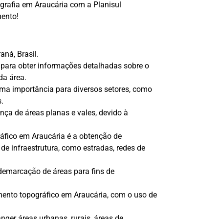
ografia em Araucária com a Planisul
mento!
ná, Brasil.
 para obter informações detalhadas sobre o
da área.
ema importância para diversos setores, como
s.
ença de áreas planas e vales, devido à
áfico em Araucária é a obtenção de
de infraestrutura, como estradas, redes de
demarcação de áreas para fins de
mento topográfico em Araucária, com o uso de
ger áreas urbanas, rurais, áreas de