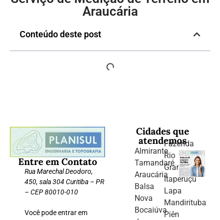
Araucária
Conteúdo deste post
Cidades que
atendemos
Fazenda
Almirante
Rio
Entre em Contato
Tamandaré
Grande
Rua Marechal Deodoro,
Araucária
Itaperuçu
450, sala 304 Curitiba – PR
Balsa
Lapa
– CEP 80010-010
Nova
Mandirituba
Bocaiúva
Você pode entrar em
Piên