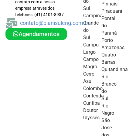
do
contato com a nossa
Pinhais
Sul
empresa através dos
Piraquara
telefones: (41) 4101-8937
Campina
Pontal
contato@planisuleng.com.br
Grande
do
do
Paraná
Agendamentos
Sul
Porto
Campo
Amazonas
Largo
Quatro
Campo
Barras
Magro
Quitandinha
Cerro
Rio
Azul
Branco
Colombo
do
Contenda
Sul
Curitiba
Rio
Doutor
Negro
Ulysses
São
José
dos