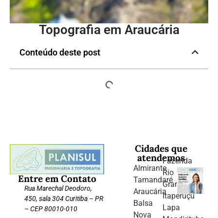
Topografia em Araucária
Conteúdo deste post
Cidades que
atendemos
Fazenda
Almirante
Rio
Entre em Contato
Tamandaré
Grande
Rua Marechal Deodoro,
Araucária
Itaperuçu
450, sala 304 Curitiba – PR
Balsa
Lapa
– CEP 80010-010
Nova