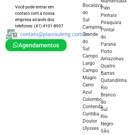
Mandirituba
Bocaiúva
Você pode entrar em
Piên
do
contato com a nossa
Pinhais
Sul
empresa através dos
Piraquara
telefones: (41) 4101-8937
Campina
Pontal
contato@planisuleng.com.br
Grande
do
do
Paraná
Agendamentos
Sul
Porto
Campo
Amazonas
Largo
Quatro
Campo
Barras
Magro
Quitandinha
Cerro
Rio
Azul
Branco
Colombo
do
Contenda
Sul
Curitiba
Rio
Doutor
Negro
Ulysses
São