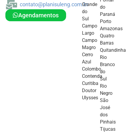
contato@planisuleng.com.br
Grande
do
do
Paraná
Agendamentos
Sul
Porto
Campo
Amazonas
Largo
Quatro
Campo
Barras
Magro
Quitandinha
Cerro
Rio
Azul
Branco
Colombo
do
Contenda
Sul
Curitiba
Rio
Doutor
Negro
Ulysses
São
José
dos
Pinhais
Tijucas