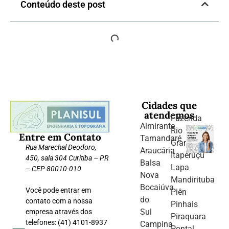
Conteúdo deste post
Cidades que
atendemos
Fazenda
Almirante
Rio
Entre em Contato
Tamandaré
Grande
Rua Marechal Deodoro,
Araucária
Itaperuçu
450, sala 304 Curitiba – PR
Balsa
Lapa
– CEP 80010-010
Nova
Mandirituba
Bocaiúva
Você pode entrar em
Piên
do
contato com a nossa
Pinhais
Sul
empresa através dos
Piraquara
telefones: (41) 4101-8937
Campina
Pontal