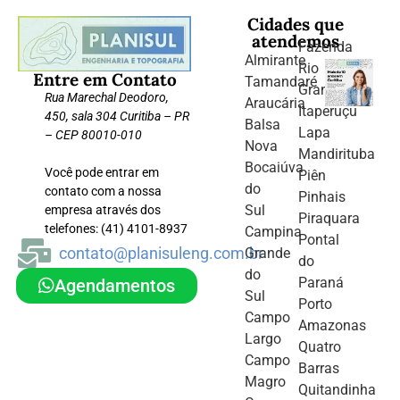
Cidades que
atendemos
Fazenda
Almirante
Rio
Entre em Contato
Tamandaré
Grande
Rua Marechal Deodoro,
Araucária
Itaperuçu
450, sala 304 Curitiba – PR
Balsa
Lapa
– CEP 80010-010
Nova
Mandirituba
Bocaiúva
Você pode entrar em
Piên
do
contato com a nossa
Pinhais
Sul
empresa através dos
Piraquara
telefones: (41) 4101-8937
Campina
Pontal
contato@planisuleng.com.br
Grande
do
do
Paraná
Agendamentos
Sul
Porto
Campo
Amazonas
Largo
Quatro
Campo
Barras
Magro
Quitandinha