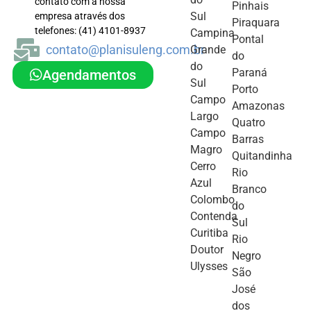
contato com a nossa
Pinhais
Sul
empresa através dos
Piraquara
telefones: (41) 4101-8937
Campina
Pontal
contato@planisuleng.com.br
Grande
do
do
Paraná
Agendamentos
Sul
Porto
Campo
Amazonas
Largo
Quatro
Campo
Barras
Magro
Quitandinha
Cerro
Rio
Azul
Branco
Colombo
do
Contenda
Sul
Curitiba
Rio
Doutor
Negro
Ulysses
São
José
dos