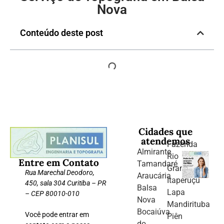
Nova
Conteúdo deste post
Cidades que
atendemos
Fazenda
Almirante
Rio
Entre em Contato
Tamandaré
Grande
Rua Marechal Deodoro,
Araucária
Itaperuçu
450, sala 304 Curitiba – PR
Balsa
Lapa
– CEP 80010-010
Nova
Mandirituba
Bocaiúva
Você pode entrar em
Piên
do