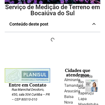
Serviço de Medição de Terreno em
Bocaiúva do Sul
Conteúdo deste post
Cidades que
atendemos
Fazenda
Almirante
Rio
Entre em Contato
Tamandaré
Grande
Rua Marechal Deodoro,
Araucária
Itaperuçu
450, sala 304 Curitiba – PR
Balsa
Lapa
– CEP 80010-010
Nova
Mandirituba