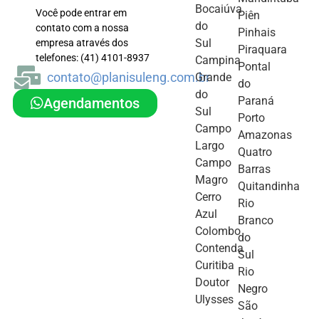
Bocaiúva
Você pode entrar em
Piên
do
contato com a nossa
Pinhais
Sul
empresa através dos
Piraquara
telefones: (41) 4101-8937
Campina
Pontal
contato@planisuleng.com.br
Grande
do
do
Paraná
Agendamentos
Sul
Porto
Campo
Amazonas
Largo
Quatro
Campo
Barras
Magro
Quitandinha
Cerro
Rio
Azul
Branco
Colombo
do
Contenda
Sul
Curitiba
Rio
Doutor
Negro
Ulysses
São