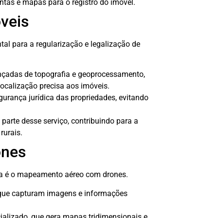
ntas e mapas para o registro do imóvel.
veis
al para a regularização e legalização de
ançadas de topografia e geoprocessamento,
localização precisa aos imóveis.
gurança jurídica das propriedades, evitando
arte desse serviço, contribuindo para a
rurais.
ones
ia é o mapeamento aéreo com drones.
que capturam imagens e informações
alizado, que gera mapas tridimensionais e