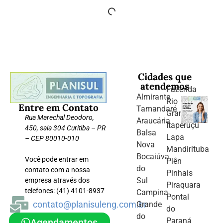
Cidades que
atendemos
Fazenda
Almirante
Rio
Entre em Contato
Tamandaré
Grande
Rua Marechal Deodoro,
Araucária
Itaperuçu
450, sala 304 Curitiba – PR
Balsa
Lapa
– CEP 80010-010
Nova
Mandirituba
Bocaiúva
Você pode entrar em
Piên
do
contato com a nossa
Pinhais
Sul
empresa através dos
Piraquara
telefones: (41) 4101-8937
Campina
Pontal
contato@planisuleng.com.br
Grande
do
do
Paraná
Agendamentos