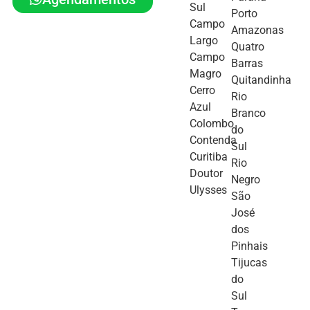
Sul
Porto
Campo
Amazonas
Largo
Quatro
Campo
Barras
Magro
Quitandinha
Cerro
Rio
Azul
Branco
Colombo
do
Contenda
Sul
Curitiba
Rio
Doutor
Negro
Ulysses
São
José
dos
Pinhais
Tijucas
do
Sul