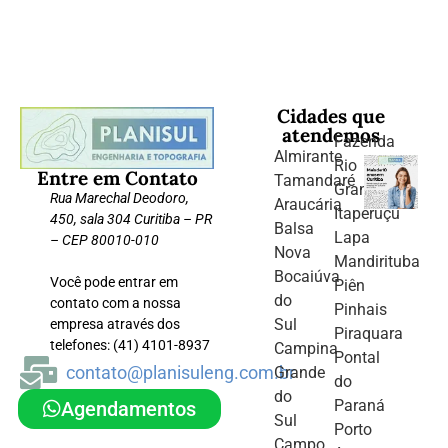
Cidades que
atendemos
Fazenda
Almirante
Rio
Entre em Contato
Tamandaré
Grande
Rua Marechal Deodoro,
Araucária
Itaperuçu
450, sala 304 Curitiba – PR
Balsa
Lapa
– CEP 80010-010
Nova
Mandirituba
Bocaiúva
Você pode entrar em
Piên
do
contato com a nossa
Pinhais
Sul
empresa através dos
Piraquara
telefones: (41) 4101-8937
Campina
Pontal
contato@planisuleng.com.br
Grande
do
do
Paraná
Agendamentos
Sul
Porto
Campo