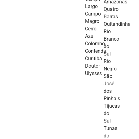
Amazonas
Largo
Quatro
Campo
Barras
Magro
Quitandinha
Cerro
Rio
Azul
Branco
Colombo
do
Contenda
Sul
Curitiba
Rio
Doutor
Negro
Ulysses
São
José
dos
Pinhais
Tijucas
do
Sul
Tunas
do