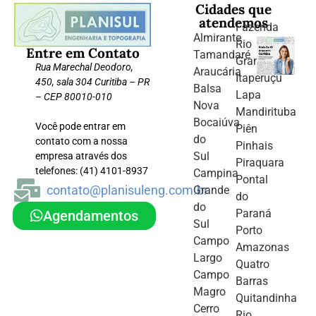
Cidades que
atendemos
Fazenda
Almirante
Rio
Entre em Contato
Tamandaré
Grande
Rua Marechal Deodoro,
Araucária
Itaperuçu
450, sala 304 Curitiba – PR
Balsa
Lapa
– CEP 80010-010
Nova
Mandirituba
Bocaiúva
Você pode entrar em
Piên
do
contato com a nossa
Pinhais
Sul
empresa através dos
Piraquara
telefones: (41) 4101-8937
Campina
Pontal
contato@planisuleng.com.br
Grande
do
do
Paraná
Agendamentos
Sul
Porto
Campo
Amazonas
Largo
Quatro
Campo
Barras
Magro
Quitandinha
Cerro
Rio