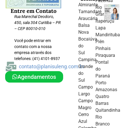
Fazenda
Almirante
Rio
Entre em Contato
Tamandaré
Grande
Rua Marechal Deodoro,
Araucária
Itaperuçu
450, sala 304 Curitiba – PR
Balsa
Lapa
– CEP 80010-010
Nova
Mandirituba
Bocaiúva
Você pode entrar em
Piên
do
contato com a nossa
Pinhais
Sul
empresa através dos
Piraquara
telefones: (41) 4101-8937
Campina
Pontal
contato@planisuleng.com.br
Grande
do
do
Paraná
Agendamentos
Sul
Porto
Campo
Amazonas
Largo
Quatro
Campo
Barras
Magro
Quitandinha
Cerro
Rio
Azul
Branco