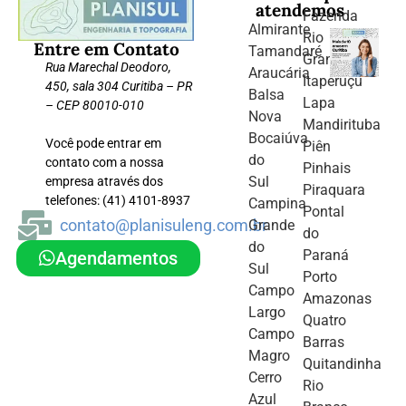
atendemos
Fazenda
Almirante
Rio
Entre em Contato
Tamandaré
Grande
Rua Marechal Deodoro,
Araucária
Itaperuçu
450, sala 304 Curitiba – PR
Balsa
Lapa
– CEP 80010-010
Nova
Mandirituba
Bocaiúva
Você pode entrar em
Piên
do
contato com a nossa
Pinhais
Sul
empresa através dos
Piraquara
telefones: (41) 4101-8937
Campina
Pontal
contato@planisuleng.com.br
Grande
do
do
Paraná
Agendamentos
Sul
Porto
Campo
Amazonas
Largo
Quatro
Campo
Barras
Magro
Quitandinha
Cerro
Rio
Azul