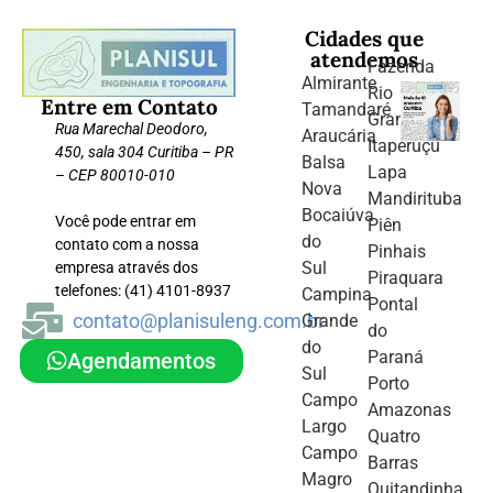
Cidades que
atendemos
Fazenda
Almirante
Rio
Entre em Contato
Tamandaré
Grande
Rua Marechal Deodoro,
Araucária
Itaperuçu
450, sala 304 Curitiba – PR
Balsa
Lapa
– CEP 80010-010
Nova
Mandirituba
Bocaiúva
Você pode entrar em
Piên
do
contato com a nossa
Pinhais
Sul
empresa através dos
Piraquara
telefones: (41) 4101-8937
Campina
Pontal
contato@planisuleng.com.br
Grande
do
do
Paraná
Agendamentos
Sul
Porto
Campo
Amazonas
Largo
Quatro
Campo
Barras
Magro
Quitandinha