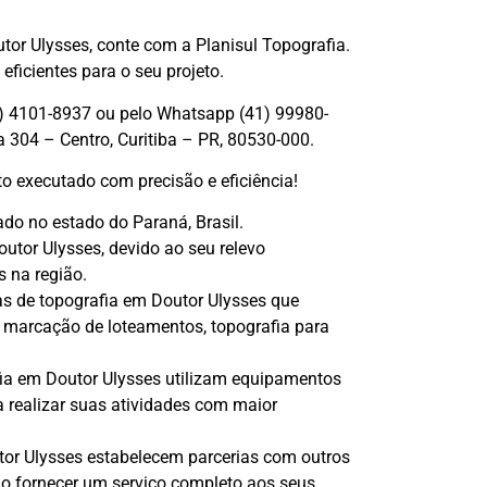
or Ulysses, conte com a Planisul Topografia.
ficientes para o seu projeto.
1) 4101-8937 ou pelo Whatsapp (41) 99980-
 304 – Centro, Curitiba – PR, 80530-000.
to executado com precisão e eficiência!
ado no estado do Paraná, Brasil.
utor Ulysses, devido ao seu relevo
 na região.
s de topografia em Doutor Ulysses que
, marcação de loteamentos, topografia para
ia em Doutor Ulysses utilizam equipamentos
 realizar suas atividades com maior
or Ulysses estabelecem parcerias com outros
ndo fornecer um serviço completo aos seus