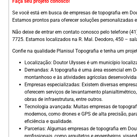
Faça seu projeto conosco!
Se você está em busca de empresas de topografia em Dout
Estamos prontos para oferecer soluções personalizadas e e
Não deixe de entrar em contato conosco pelo telefone (4
7725. Estamos localizados na R. Mal. Deodoro, 450 – sala
Confie na qualidade Planisul Topografia e tenha um proje
Localização: Doutor Ulysses é um município localiz
Demandas: A topografia é uma área essencial em Do
montanhoso e às atividades agrícolas desenvolvidas
Empresas especializadas: Existem diversas empresa
oferecem serviços de levantamento planialtimétrico
obras de infraestrutura, entre outros.
Tecnologia avançada: Muitas empresas de topograf
modernos, como drones e GPS de alta precisão, para
eficiência e qualidade.
Parcerias: Algumas empresas de topografia em Dout
profissionais, como arquitetos e engenheiros, visa