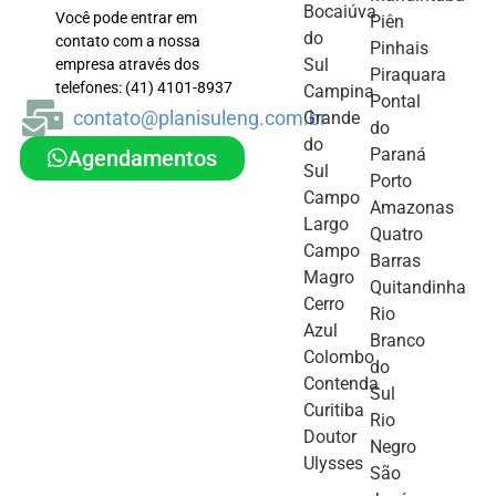
Bocaiúva
Você pode entrar em
Piên
do
contato com a nossa
Pinhais
Sul
empresa através dos
Piraquara
telefones: (41) 4101-8937
Campina
Pontal
contato@planisuleng.com.br
Grande
do
do
Paraná
Agendamentos
Sul
Porto
Campo
Amazonas
Largo
Quatro
Campo
Barras
Magro
Quitandinha
Cerro
Rio
Azul
Branco
Colombo
do
Contenda
Sul
Curitiba
Rio
Doutor
Negro
Ulysses
São