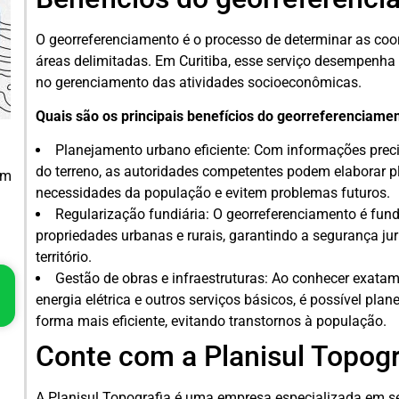
O georreferenciamento é o processo de determinar as coo
áreas delimitadas. Em Curitiba, esse serviço desempenha
no gerenciamento das atividades socioeconômicas.
Quais são os principais benefícios do georreferenciame
Planejamento urbano eficiente: Com informações precis
do terreno, as autoridades competentes podem elaborar 
em
necessidades da população e evitem problemas futuros.
Regularização fundiária: O georreferenciamento é fund
propriedades urbanas e rurais, garantindo a segurança jurí
território.
Gestão de obras e infraestruturas: Ao conhecer exatam
energia elétrica e outros serviços básicos, é possível plan
forma mais eficiente, evitando transtornos à população.
Conte com a Planisul Topogr
A Planisul Topografia é uma empresa especializada em se