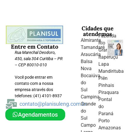
Cidades que
atendemos
Fazenda
Almirante
Rio
Entre em Contato
Tamandaré
Grande
Rua Marechal Deodoro,
Araucária
Itaperuçu
450, sala 304 Curitiba – PR
Balsa
Lapa
– CEP 80010-010
Nova
Mandirituba
Bocaiúva
Você pode entrar em
Piên
do
contato com a nossa
Pinhais
Sul
empresa através dos
Piraquara
telefones: (41) 4101-8937
Campina
Pontal
contato@planisuleng.com.br
Grande
do
do
Paraná
Agendamentos
Sul
Porto
Campo
Amazonas