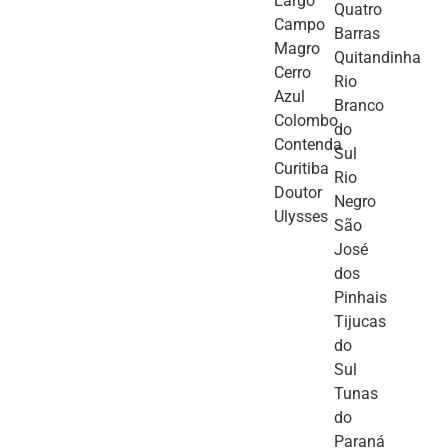
Largo
Quatro
Campo
Barras
Magro
Quitandinha
Cerro
Rio
Azul
Branco
Colombo
do
Contenda
Sul
Curitiba
Rio
Doutor
Negro
Ulysses
São
José
dos
Pinhais
Tijucas
do
Sul
Tunas
do
Paraná