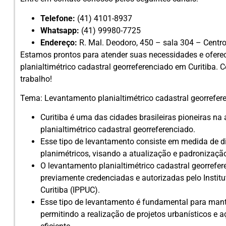
Telefone:
(41) 4101-8937
Whatsapp:
(41) 99980-7725
Endereço:
R. Mal. Deodoro, 450 – sala 304 – Centro
Estamos prontos para atender suas necessidades e ofere
planialtimétrico cadastral georreferenciado em Curitiba. 
trabalho!
Tema: Levantamento planialtimétrico cadastral georrefer
Curitiba é uma das cidades brasileiras pioneiras n
planialtimétrico cadastral georreferenciado.
Esse tipo de levantamento consiste em medida de dis
planimétricos, visando a atualização e padronizaçã
O levantamento planialtimétrico cadastral georrefer
previamente credenciadas e autorizadas pelo Instit
Curitiba (IPPUC).
Esse tipo de levantamento é fundamental para mante
permitindo a realização de projetos urbanísticos e