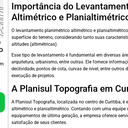
Importância do Levantament
Altimétrico e Planialtimétric
O levantamento planimétrico altimétrico e planialtimétric
superfície do terreno, considerando tanto suas caracterís
o
altitudes (altimétricas).
o
Esse tipo de levantamento é fundamental em diversas área
arquitetura, urbanismo, entre outras. Ele fornece informaç
em
declividade, pontos de cota, curvas de nível, entre outro
execução de projetos.
A Planisul Topografia em Cur
A Planisul Topografia, localizada no centro de Curitiba, 
altimétrico e planialtimétrico. Contando com uma equipe 
equipamentos de última geração, a empresa oferece serviç
satisfação de seus clientes.