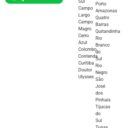
Sul
Porto
Campo
Amazonas
Largo
Quatro
Campo
Barras
Magro
Quitandinha
Cerro
Rio
Azul
Branco
Colombo
do
Contenda
Sul
Curitiba
Rio
Doutor
Negro
Ulysses
São
José
dos
Pinhais
Tijucas
do
Sul
Tunas