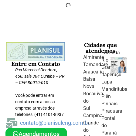
Cidades que
atendemos
Fazenda
Almirante
Rio
Entre em Contato
Tamandaré
Grande
Rua Marechal Deodoro,
Araucária
Itaperuçu
450, sala 304 Curitiba – PR
Balsa
Lapa
– CEP 80010-010
Nova
Mandirituba
Bocaiúva
Você pode entrar em
Piên
do
contato com a nossa
Pinhais
Sul
empresa através dos
Piraquara
telefones: (41) 4101-8937
Campina
Pontal
contato@planisuleng.com.br
Grande
do
do
Paraná
Agendamentos