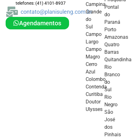
telefones: (41) 4101-8937
Campina
Pontal
contato@planisuleng.com.br
Grande
do
do
Paraná
Agendamentos
Sul
Porto
Campo
Amazonas
Largo
Quatro
Campo
Barras
Magro
Quitandinha
Cerro
Rio
Azul
Branco
Colombo
do
Contenda
Sul
Curitiba
Rio
Doutor
Negro
Ulysses
São
José
dos
Pinhais