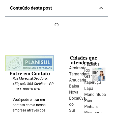
Conteúdo deste post
Cidades que
atendemos
Fazenda
Almirante
Rio
Entre em Contato
Tamandaré
Grande
Rua Marechal Deodoro,
Araucária
Itaperuçu
450, sala 304 Curitiba – PR
Balsa
Lapa
– CEP 80010-010
Nova
Mandirituba
Bocaiúva
Você pode entrar em
Piên
do
contato com a nossa
Pinhais
Sul
empresa através dos
Piraquara