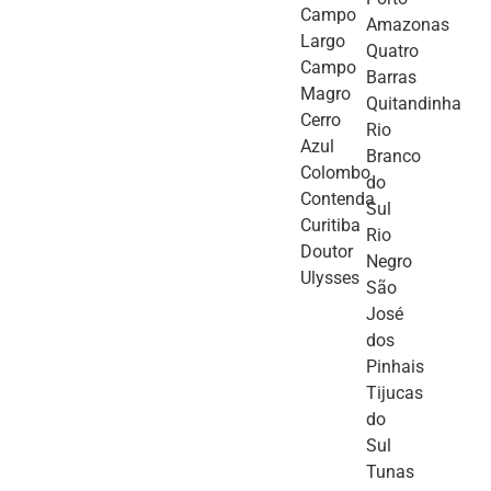
Campo
Amazonas
Largo
Quatro
Campo
Barras
Magro
Quitandinha
Cerro
Rio
Azul
Branco
Colombo
do
Contenda
Sul
Curitiba
Rio
Doutor
Negro
Ulysses
São
José
dos
Pinhais
Tijucas
do
Sul
Tunas