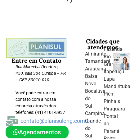
Cidades que
atendemos
Fazenda
Almirante
Rio
Entre em Contato
Tamandaré
Grande
Rua Marechal Deodoro,
Araucária
Itaperuçu
450, sala 304 Curitiba – PR
Balsa
Lapa
– CEP 80010-010
Nova
Mandirituba
Bocaiúva
Você pode entrar em
Piên
do
contato com a nossa
Pinhais
Sul
empresa através dos
Piraquara
telefones: (41) 4101-8937
Campina
Pontal
contato@planisuleng.com.br
Grande
do
do
Paraná
Agendamentos
Sul
Porto