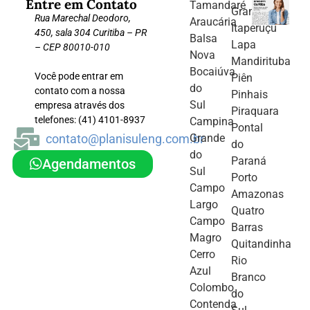
Entre em Contato
Tamandaré
Grande
Rua Marechal Deodoro,
Araucária
Itaperuçu
450, sala 304 Curitiba – PR
Balsa
Lapa
– CEP 80010-010
Nova
Mandirituba
Bocaiúva
Você pode entrar em
Piên
do
contato com a nossa
Pinhais
Sul
empresa através dos
Piraquara
telefones: (41) 4101-8937
Campina
Pontal
contato@planisuleng.com.br
Grande
do
do
Paraná
Agendamentos
Sul
Porto
Campo
Amazonas
Largo
Quatro
Campo
Barras
Magro
Quitandinha
Cerro
Rio
Azul
Branco
Colombo
do
Contenda