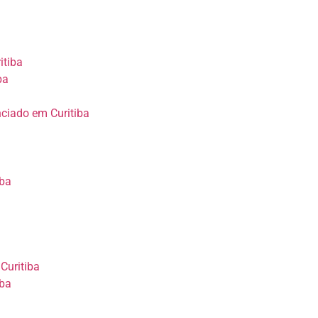
itiba
ba
nciado em Curitiba
iba
Curitiba
iba