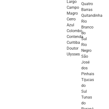
Largo
Quatro
Campo
Barras
Magro
Quitandinha
Cerro
Rio
Azul
Branco
Colombo
do
Contenda
Sul
Curitiba
Rio
Doutor
Negro
Ulysses
São
José
dos
Pinhais
Tijucas
do
Sul
Tunas
do
Paraná