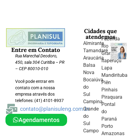
Cidades que
atendemos
Fazenda
Almirante
Rio
Entre em Contato
Tamandaré
Grande
Rua Marechal Deodoro,
Araucária
Itaperuçu
450, sala 304 Curitiba – PR
Balsa
Lapa
– CEP 80010-010
Nova
Mandirituba
Bocaiúva
Você pode entrar em
Piên
do
contato com a nossa
Pinhais
Sul
empresa através dos
Piraquara
telefones: (41) 4101-8937
Campina
Pontal
contato@planisuleng.com.br
Grande
do
do
Paraná
Agendamentos
Sul
Porto
Campo
Amazonas