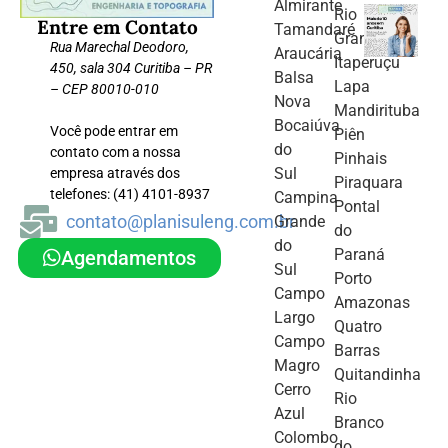
Almirante
Rio
Entre em Contato
Tamandaré
Grande
Rua Marechal Deodoro,
Araucária
Itaperuçu
450, sala 304 Curitiba – PR
Balsa
Lapa
– CEP 80010-010
Nova
Mandirituba
Bocaiúva
Você pode entrar em
Piên
do
contato com a nossa
Pinhais
Sul
empresa através dos
Piraquara
telefones: (41) 4101-8937
Campina
Pontal
contato@planisuleng.com.br
Grande
do
do
Paraná
Agendamentos
Sul
Porto
Campo
Amazonas
Largo
Quatro
Campo
Barras
Magro
Quitandinha
Cerro
Rio
Azul
Branco
Colombo
do