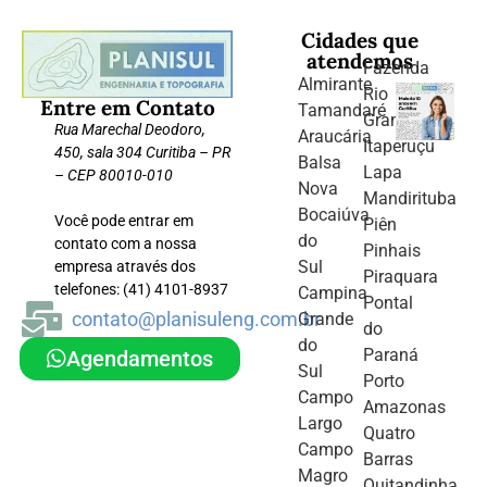
Cidades que
atendemos
Fazenda
Almirante
Rio
Entre em Contato
Tamandaré
Grande
Rua Marechal Deodoro,
Araucária
Itaperuçu
450, sala 304 Curitiba – PR
Balsa
Lapa
– CEP 80010-010
Nova
Mandirituba
Bocaiúva
Você pode entrar em
Piên
do
contato com a nossa
Pinhais
Sul
empresa através dos
Piraquara
telefones: (41) 4101-8937
Campina
Pontal
contato@planisuleng.com.br
Grande
do
do
Paraná
Agendamentos
Sul
Porto
Campo
Amazonas
Largo
Quatro
Campo
Barras
Magro
Quitandinha