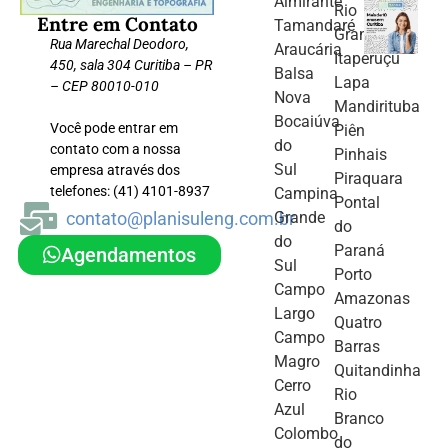
Almirante
Rio
Entre em Contato
Tamandaré
Grande
Rua Marechal Deodoro,
Araucária
Itaperuçu
450, sala 304 Curitiba – PR
Balsa
Lapa
– CEP 80010-010
Nova
Mandirituba
Bocaiúva
Você pode entrar em
Piên
do
contato com a nossa
Pinhais
Sul
empresa através dos
Piraquara
telefones: (41) 4101-8937
Campina
Pontal
contato@planisuleng.com.br
Grande
do
do
Paraná
Agendamentos
Sul
Porto
Campo
Amazonas
Largo
Quatro
Campo
Barras
Magro
Quitandinha
Cerro
Rio
Azul
Branco
Colombo
do