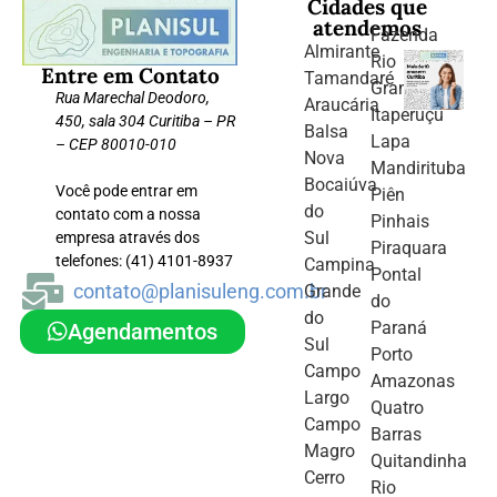
Cidades que
atendemos
Fazenda
Almirante
Rio
Entre em Contato
Tamandaré
Grande
Rua Marechal Deodoro,
Araucária
Itaperuçu
450, sala 304 Curitiba – PR
Balsa
Lapa
– CEP 80010-010
Nova
Mandirituba
Bocaiúva
Você pode entrar em
Piên
do
contato com a nossa
Pinhais
Sul
empresa através dos
Piraquara
telefones: (41) 4101-8937
Campina
Pontal
contato@planisuleng.com.br
Grande
do
do
Paraná
Agendamentos
Sul
Porto
Campo
Amazonas
Largo
Quatro
Campo
Barras
Magro
Quitandinha
Cerro
Rio