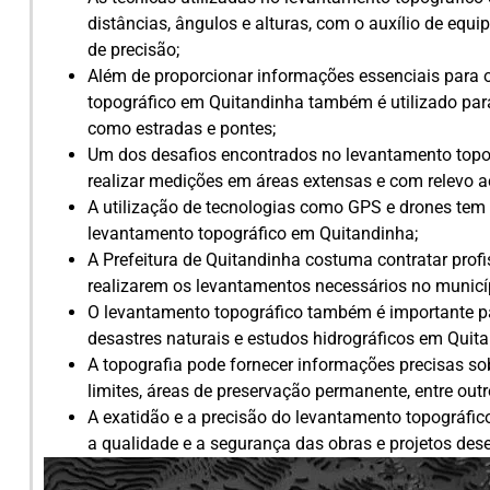
distâncias, ângulos e alturas, com o auxílio de equi
de precisão;
Além de proporcionar informações essenciais para o
topográfico em Quitandinha também é utilizado para 
como estradas e pontes;
Um dos desafios encontrados no levantamento topo
realizar medições em áreas extensas e com relevo a
A utilização de tecnologias como GPS e drones tem f
levantamento topográfico em Quitandinha;
A Prefeitura de Quitandinha costuma contratar prof
realizarem os levantamentos necessários no municí
O levantamento topográfico também é importante pa
desastres naturais e estudos hidrográficos em Quit
A topografia pode fornecer informações precisas sob
limites, áreas de preservação permanente, entre out
A exatidão e a precisão do levantamento topográfic
a qualidade e a segurança das obras e projetos des