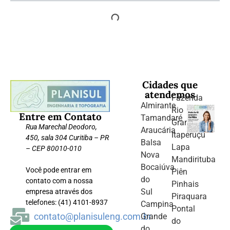
Cidades que
atendemos
Fazenda
Almirante
Rio
Entre em Contato
Tamandaré
Grande
Rua Marechal Deodoro,
Araucária
Itaperuçu
450, sala 304 Curitiba – PR
Balsa
Lapa
– CEP 80010-010
Nova
Mandirituba
Bocaiúva
Você pode entrar em
Piên
do
contato com a nossa
Pinhais
Sul
empresa através dos
Piraquara
telefones: (41) 4101-8937
Campina
Pontal
contato@planisuleng.com.br
Grande
do
do