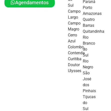
Paraná
Agendamentos
Sul
Porto
Campo
Amazonas
Largo
Quatro
Campo
Barras
Magro
Quitandinha
Cerro
Rio
Azul
Branco
Colombo
do
Contenda
Sul
Curitiba
Rio
Doutor
Negro
Ulysses
São
José
dos
Pinhais
Tijucas
do
Sul