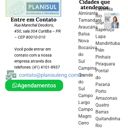
Cidades que
atendemos
Fazenda
Almirante
Rio
Entre em Contato
Tamandaré
Grande
Rua Marechal Deodoro,
Araucária
Itaperuçu
450, sala 304 Curitiba – PR
Balsa
Lapa
– CEP 80010-010
Nova
Mandirituba
Bocaiúva
Você pode entrar em
Piên
do
contato com a nossa
Pinhais
Sul
empresa através dos
Piraquara
telefones: (41) 4101-8937
Campina
Pontal
contato@planisuleng.com.br
Grande
do
do
Paraná
Agendamentos
Sul
Porto
Campo
Amazonas
Largo
Quatro
Campo
Barras
Magro
Quitandinha
Cerro
Rio