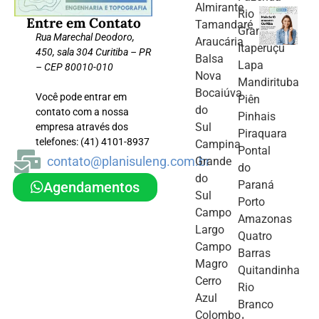
Almirante
Rio
Entre em Contato
Tamandaré
Grande
Rua Marechal Deodoro,
Araucária
Itaperuçu
450, sala 304 Curitiba – PR
Balsa
Lapa
– CEP 80010-010
Nova
Mandirituba
Bocaiúva
Você pode entrar em
Piên
do
contato com a nossa
Pinhais
Sul
empresa através dos
Piraquara
telefones: (41) 4101-8937
Campina
Pontal
contato@planisuleng.com.br
Grande
do
do
Paraná
Agendamentos
Sul
Porto
Campo
Amazonas
Largo
Quatro
Campo
Barras
Magro
Quitandinha
Cerro
Rio
Azul
Branco
Colombo