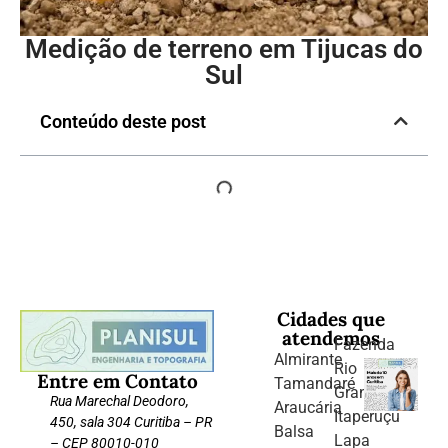
Medição de terreno em Tijucas do
Sul
Conteúdo deste post
Cidades que
atendemos
Fazenda
Almirante
Rio
Entre em Contato
Tamandaré
Grande
Rua Marechal Deodoro,
Araucária
Itaperuçu
450, sala 304 Curitiba – PR
Balsa
Lapa
– CEP 80010-010