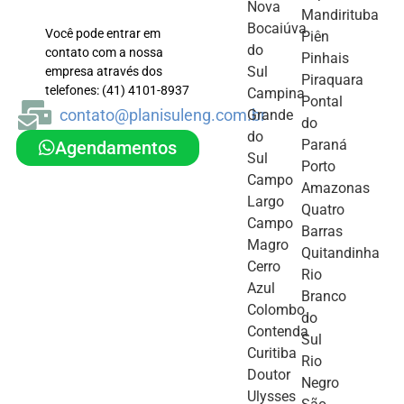
Nova
Mandirituba
Bocaiúva
Você pode entrar em
Piên
do
contato com a nossa
Pinhais
Sul
empresa através dos
Piraquara
telefones: (41) 4101-8937
Campina
Pontal
contato@planisuleng.com.br
Grande
do
do
Paraná
Agendamentos
Sul
Porto
Campo
Amazonas
Largo
Quatro
Campo
Barras
Magro
Quitandinha
Cerro
Rio
Azul
Branco
Colombo
do
Contenda
Sul
Curitiba
Rio
Doutor
Negro
Ulysses