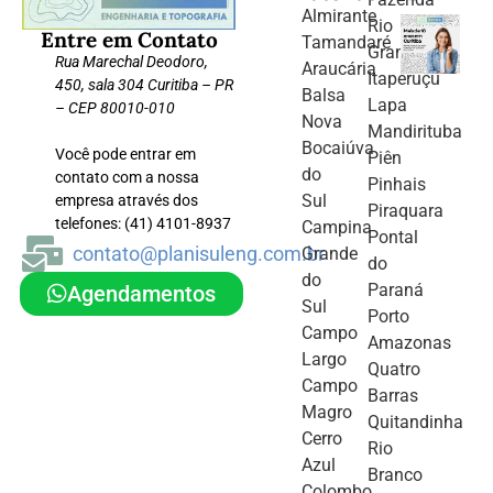
Almirante
Rio
Entre em Contato
Tamandaré
Grande
Rua Marechal Deodoro,
Araucária
Itaperuçu
450, sala 304 Curitiba – PR
Balsa
Lapa
– CEP 80010-010
Nova
Mandirituba
Bocaiúva
Você pode entrar em
Piên
do
contato com a nossa
Pinhais
Sul
empresa através dos
Piraquara
telefones: (41) 4101-8937
Campina
Pontal
contato@planisuleng.com.br
Grande
do
do
Paraná
Agendamentos
Sul
Porto
Campo
Amazonas
Largo
Quatro
Campo
Barras
Magro
Quitandinha
Cerro
Rio
Azul
Branco
Colombo