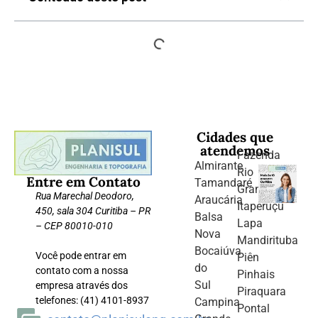
Cidades que
atendemos
Fazenda
Almirante
Rio
Entre em Contato
Tamandaré
Grande
Rua Marechal Deodoro,
Araucária
Itaperuçu
450, sala 304 Curitiba – PR
Balsa
Lapa
– CEP 80010-010
Nova
Mandirituba
Bocaiúva
Você pode entrar em
Piên
do
contato com a nossa
Pinhais
Sul
empresa através dos
Piraquara
telefones: (41) 4101-8937
Campina
Pontal