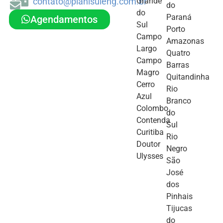
contato@planisuleng.com.br
Grande
do
do
Paraná
Agendamentos
Sul
Porto
Campo
Amazonas
Largo
Quatro
Campo
Barras
Magro
Quitandinha
Cerro
Rio
Azul
Branco
Colombo
do
Contenda
Sul
Curitiba
Rio
Doutor
Negro
Ulysses
São
José
dos
Pinhais
Tijucas
do