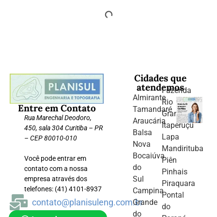
Cidades que
atendemos
Fazenda
Almirante
Rio
Entre em Contato
Tamandaré
Grande
Rua Marechal Deodoro,
Araucária
Itaperuçu
450, sala 304 Curitiba – PR
Balsa
Lapa
– CEP 80010-010
Nova
Mandirituba
Bocaiúva
Você pode entrar em
Piên
do
contato com a nossa
Pinhais
Sul
empresa através dos
Piraquara
telefones: (41) 4101-8937
Campina
Pontal
contato@planisuleng.com.br
Grande
do
do