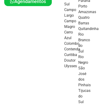
Paraná
Agendamentos
Sul
Porto
Campo
Amazonas
Largo
Quatro
Campo
Barras
Magro
Quitandinha
Cerro
Rio
Azul
Branco
Colombo
do
Contenda
Sul
Curitiba
Rio
Doutor
Negro
Ulysses
São
José
dos
Pinhais
Tijucas
do
Sul